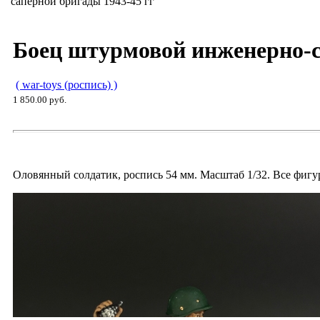
саперной бригады 1943-45 гг
Боец штурмовой инженерно-с
( war-toys (роспись) )
1 850.00 руб.
Оловянный солдатик, роспись 54 мм. Масштаб 1/32. Все фи