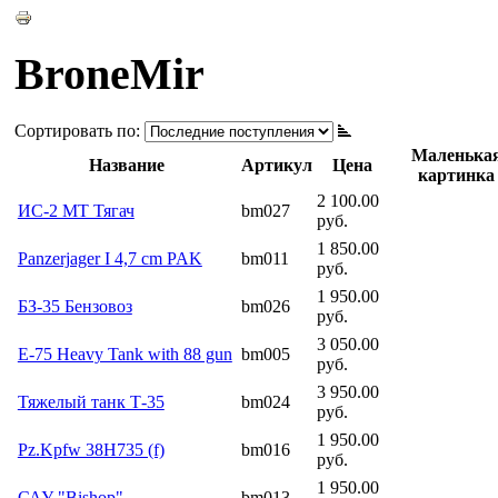
BroneMir
Сортировать по:
Маленька
Название
Артикул
Цена
картинка
2 100.00
ИС-2 MT Тягач
bm027
руб.
1 850.00
Panzerjager I 4,7 cm PAK
bm011
руб.
1 950.00
БЗ-35 Бензовоз
bm026
руб.
3 050.00
E-75 Heavy Tank with 88 gun
bm005
руб.
3 950.00
Тяжелый танк Т-35
bm024
руб.
1 950.00
Pz.Kpfw 38H735 (f)
bm016
руб.
1 950.00
САУ "Bishop"
bm013