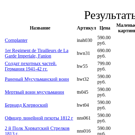
Результаты
Малень
Название
Артикул
Цена
картин
590.00
Cornplanter
inah030
руб.
1er Regiment de Tirailleurs de La
690.00
hwn31
Garde Imperiale, Fanion
руб.
Солдат пехотных частей.
799.00
hw55
Германия 1941-42 гг.
руб.
590.00
Раненый Мусульманский воин
hwt32
руб.
590.00
Мертвый воин мусульманин
tts045
руб.
590.00
Бернард Клервоский
hwt04
руб.
590.00
Офицер линейной пехоты 1812 г
nns061
руб.
2 й Полк Хорватский Стрелков
590.00
nns016
1813 г.
руб.