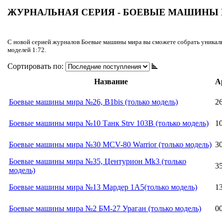
ЖУРНАЛЬНАЯ СЕРИЯ - БОЕВЫЕ МАШИНЫ
С новой серией
журналов Боевые машины м
ира
вы сможете собрать уникал
моделей 1:72.
Сортировать по:
Название
А
Боевые машины мира №26, B1bis (только модель)
2
Боевые машины мира №10 Танк Strv 103B (только модель)
1
Боевые машины мира №30 MCV-80 Warrior (только модель)
3
Боевые машины мира №35, Центурион Mk3 (только
3
модель)
Боевые машины мира №13 Мардер 1А5(только модель)
1
Боевые машины мира №2 БМ-27 Ураган (только модель)
0