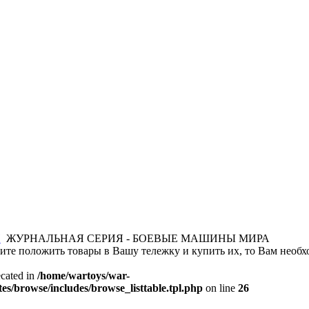
И
ЖУРНАЛЬНАЯ СЕРИЯ - БОЕВЫЕ МАШИНЫ МИРА
тите положить товары в Вашу тележку и купить их, то Вам необх
ecated in
/home/wartoys/war-
es/browse/includes/browse_listtable.tpl.php
on line
26