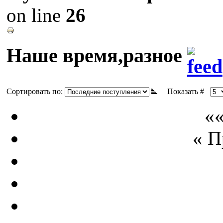
on line
26
Наше время,разное
Сортировать по:
Показать #
««
« 